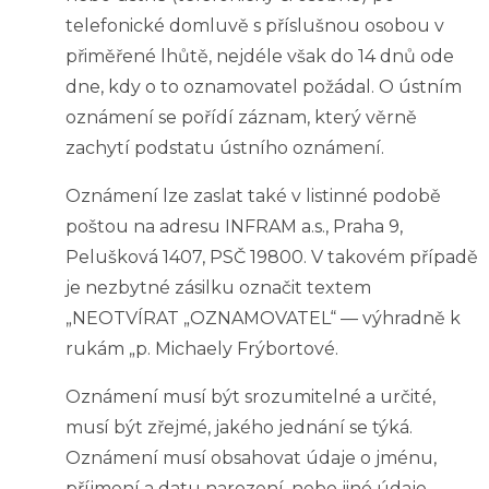
telefonické domluvě s příslušnou osobou v
přiměřené lhůtě, nejdéle však do 14 dnů ode
dne, kdy o to oznamovatel požádal. O ústním
oznámení se pořídí záznam, který věrně
zachytí podstatu ústního oznámení.
Oznámení lze zaslat také v listinné podobě
poštou na adresu INFRAM a.s., Praha 9,
Pelušková 1407, PSČ 19800. V takovém případě
je nezbytné zásilku označit textem
„NEOTVÍRAT „OZNAMOVATEL“ — výhradně k
rukám „p. Michaely Frýbortové.
Oznámení musí být srozumitelné a určité,
musí být zřejmé, jakého jednání se týká.
Oznámení musí obsahovat údaje o jménu,
příjmení a datu narození, nebo jiné údaje,