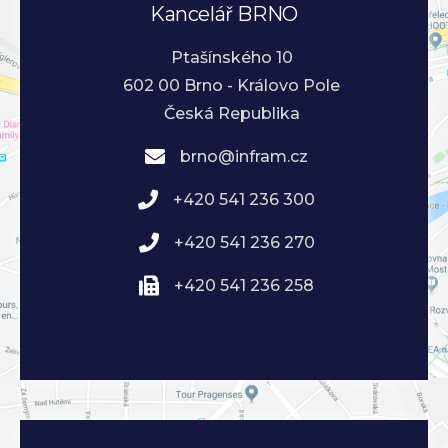
Kancelář BRNO
Ptašínského 10
602 00 Brno - Královo Pole
Česká Republika
brno@infram.cz
+420 541 236 300
+420 541 236 270
+420 541 236 258