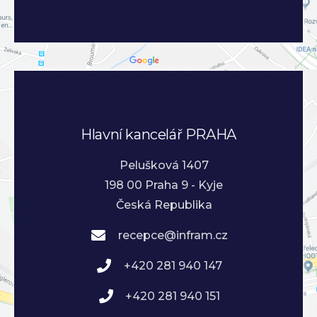
Hlavní kancelář PRAHA
Pelušková 1407
198 00 Praha 9 - Kyje
Česká Republika
recepce@infram.cz
+420 281 940 147
+420 281 940 151