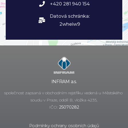
+420 281 940 154
Datová schránka:
2wheiw9
INFRAM a.s.
společnost zapsaná v obchodním rejstříku vedená u Městského
soudu v Praze, oddíl B, vložka 4235,
IČO:
25070282
Podmínky ochrany osobních údajů