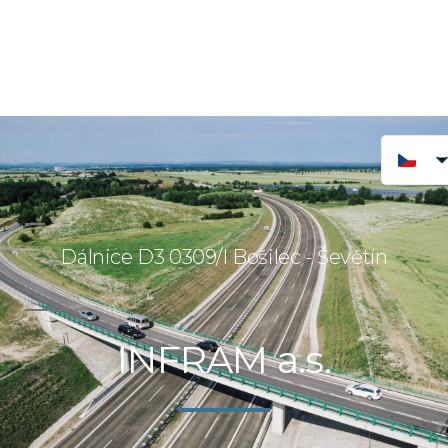
Dálnice D3 0309/I Bošilec - Ševětín
INFRAM a.s.