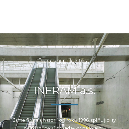
Pracovní příležitosti
INFRAM a.s.
Jsme firma s historií od roku 1996, splňující ty
nejnáročnější požadavky na kvalitu.