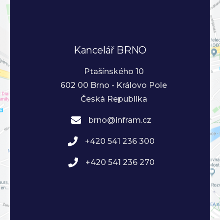
Kancelář BRNO
Ptašínského 10
602 00 Brno - Královo Pole
Česká Republika
brno@infram.cz
+420 541 236 300
+420 541 236 270