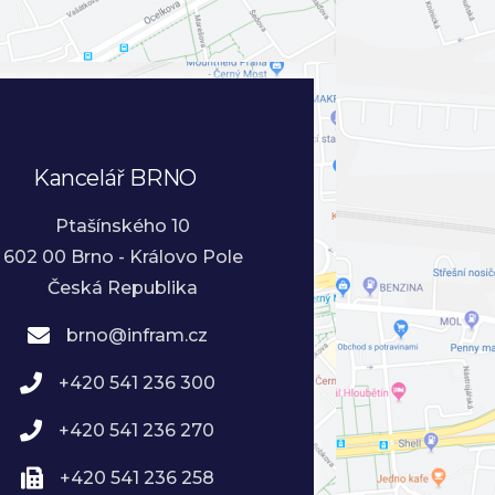
Kancelář BRNO
Ptašínského 10
602 00 Brno - Královo Pole
Česká Republika
brno@infram.cz
+420 541 236 300
+420 541 236 270
+420 541 236 258