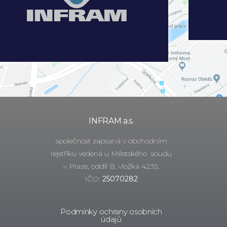
INFRAM a.s.
společnost zapsaná v obchodním
rejstříku vedená u Městského soudu
v Praze, oddíl B, vložka 4235,
IČO:
25070282
Podmínky ochrany osobních
údajů