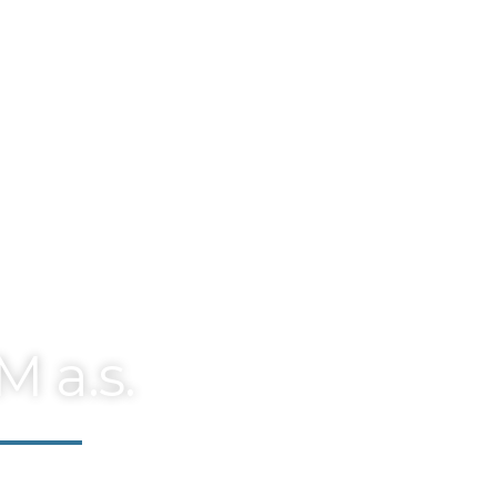
ldřichovice
 a.s.