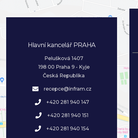
Hlavní kancelář PRAHA
Pelušková 1407
198 00 Praha 9 - Kyje
Česká Republika
recepce@infram.cz
+420 281 940 147
+420 281 940 151
+420 281 940 154